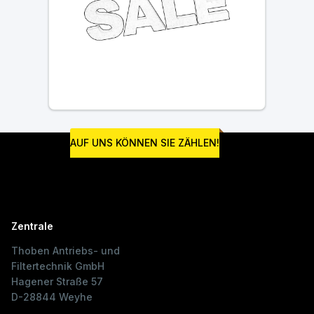
AUF UNS KÖNNEN SIE ZÄHLEN!
Zentrale
Thoben Antriebs- und
Filtertechnik GmbH
Hagener Straße 57
D-28844 Weyhe