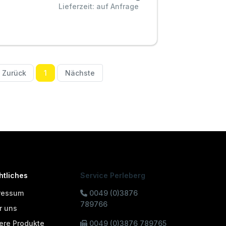
Lieferzeit: auf Anfrage
Zurück
1
Nächste
htliches
Service Perleberg
ressum
0049 (0)3876
789766
r uns
ere Produkte
0049 (0)3876 789765