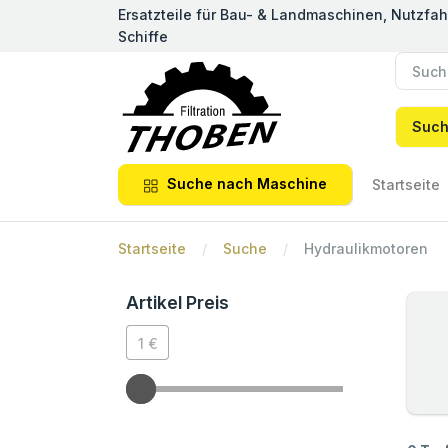
Ersatzteile für Bau- & Landmaschinen, Nutzfa
Schiffe
Suc
Suche nach Maschine
Startseite
Startseite
Suche
Hydraulikmotoren
Artikel Preis
1 €
1 €