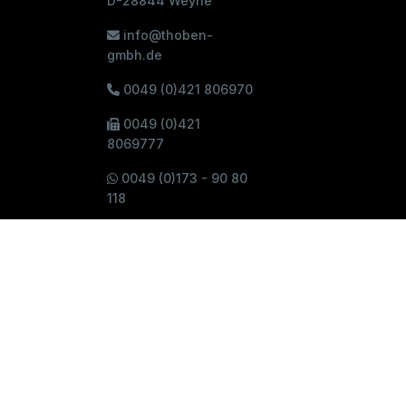
D-28844 Weyhe
info@thoben-
gmbh.de
0049 (0)421 806970
0049 (0)421
8069777
0049 (0)173 - 90 80
118
Mo. - Fr. / 08:00 - 17:00 Uhr
Thoben akzeptiert