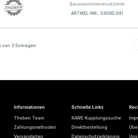
Baumaschinenersatzteile
ARTIKEL-NR.: S450D.041
 3 von 3 Einträgen
Informationen
Schnelle Links
Rec
Thoben Team
KAWE Kupplungssuche
Imp
Zahlungsmethoden
Direktbestellung
Übe
Versandarten
Datenschutzerklärung
Uns