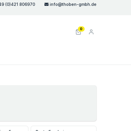
49 (0)421 806970
info@thoben-gmbh.de
0