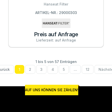
Hanseat Filter
ARTIKEL-NR.: 29000303
Preis auf Anfrage
Lieferzeit: auf Anfrage
1 bis 5 von 57 Einträgen
urück
1
2
3
4
5
…
12
Nächst
AUF UNS KÖNNEN SIE ZÄHLEN!