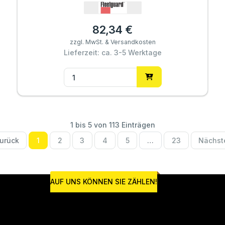
82,34 €
zzgl. MwSt. & Versandkosten
Lieferzeit: ca. 3-5 Werktage
1 bis 5 von 113 Einträgen
urück
1
2
3
4
5
…
23
Nächst
AUF UNS KÖNNEN SIE ZÄHLEN!