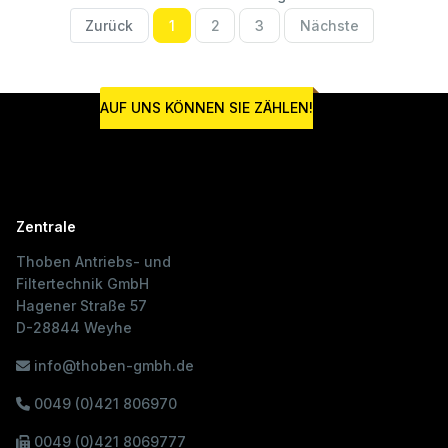
Zurück
1
2
3
Nächste
AUF UNS KÖNNEN SIE ZÄHLEN!
Zentrale
Thoben Antriebs- und
Filtertechnik GmbH
Hagener Straße 57
D-28844 Weyhe
info@thoben-gmbh.de
0049 (0)421 806970
0049 (0)421 8069777