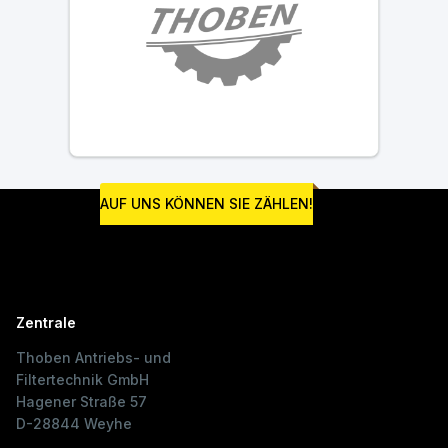
AUF UNS KÖNNEN SIE ZÄHLEN!
Zentrale
Thoben Antriebs- und
Filtertechnik GmbH
Hagener Straße 57
D-28844 Weyhe