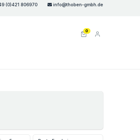
49 (0)421 806970
info@thoben-gmbh.de
0