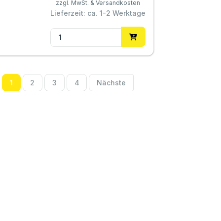
zzgl. MwSt. & Versandkosten
Lieferzeit: ca. 1-2 Werktage
1
2
3
4
Nächste
htliches
Service Perleberg
ressum
0049 (0)3876
789766
r uns