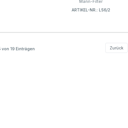
Mann-Filter
ARTIKEL-NR.: LS6/2
Zurück
5 von 19 Einträgen
Informationen
Schnelle Links
Rec
Thoben Team
KAWE Kupplungssuche
Imp
Zahlungsmethoden
Direktbestellung
Übe