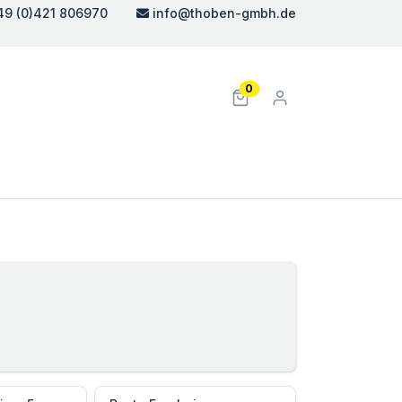
49 (0)421 806970
info@thoben-gmbh.de
0