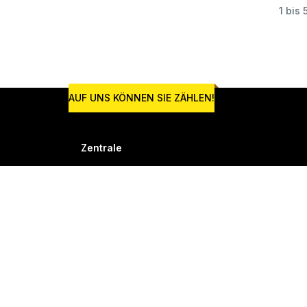
1 bis 
AUF UNS KÖNNEN SIE ZÄHLEN!
Zentrale
Thoben Antriebs- und
Filtertechnik GmbH
Hagener Straße 57
D-28844 Weyhe
info@thoben-
gmbh.de
0049 (0)421 806970