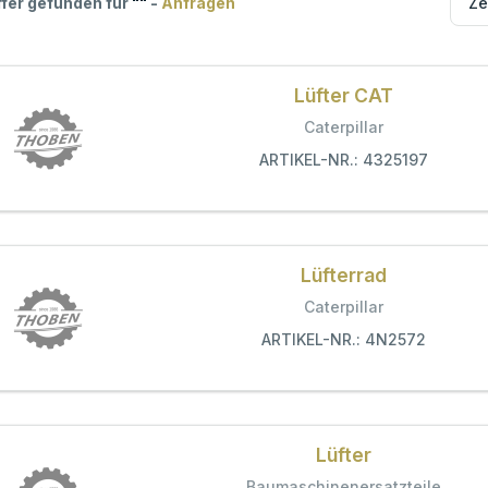
ffer gefunden für
"
"
-
Anfragen
Lüfter CAT
Caterpillar
ARTIKEL-NR.: 4325197
Lüfterrad
Caterpillar
ARTIKEL-NR.: 4N2572
Lüfter
Baumaschinenersatzteile