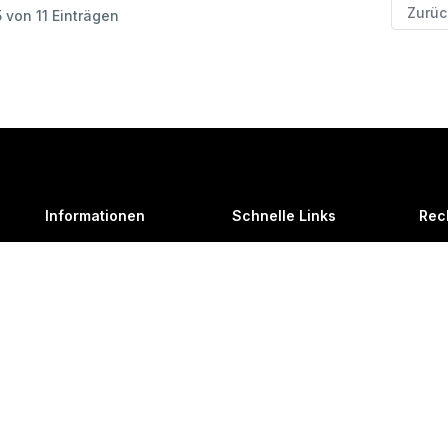
Zurüc
5 von 11 Einträgen
Informationen
Schnelle Links
Rec
Thoben Team
KAWE Kupplungssuche
Imp
Zahlungsmethoden
Direktbestellung
Übe
Versandarten
Datenschutzerklärung
Uns
Rücksendung &
Allgemeine
Blo
Retouren
Geschäftsbedingungen
Downloadbereich
Reparaturen
Teileanfrage
Thobee Malbuch
Lösung