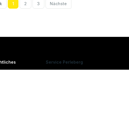
k
1
2
3
Nächste
htliches
Service Perleberg
ressum
0049 (0)3876
789766
r uns
ere Produkte
0049 (0)3876 789765
g
Mo. - Fr. / 08:00 - 17:00 Uhr