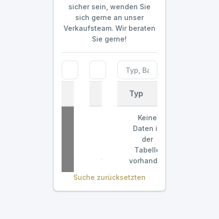
sicher sein, wenden Sie
sich gerne an unser
Verkaufsteam. Wir beraten
Sie gerne!
Marke
Modell
Typ
Marke
Modell
Typ
Keine
Keine
Keine
Daten in
Daten in
Daten in
der
der
der
Tabelle
Tabelle
Tabelle
vorhanden
vorhanden
vorhanden
Suche zurücksetzten