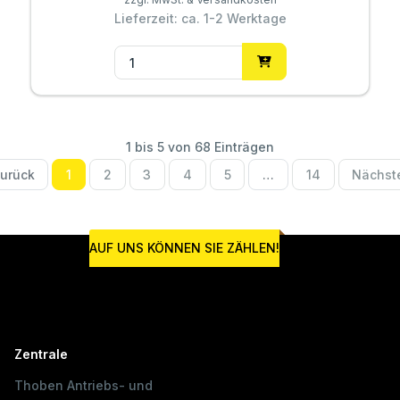
Lieferzeit: ca. 1-2 Werktage
1 bis 5 von 68 Einträgen
urück
1
2
3
4
5
…
14
Nächst
AUF UNS KÖNNEN SIE ZÄHLEN!
Zentrale
Thoben Antriebs- und