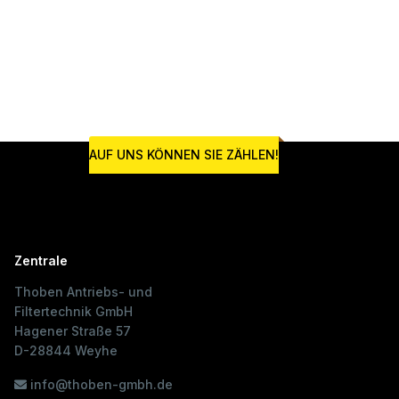
AUF UNS KÖNNEN SIE ZÄHLEN!
Zentrale
Thoben Antriebs- und
Filtertechnik GmbH
Hagener Straße 57
D-28844 Weyhe
info@thoben-gmbh.de