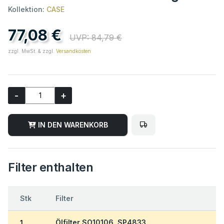
Kollektion:
CASE
77,08 €
UVP: 84,79 €
zzgl. MwSt. & zzgl.
Versandkosten
-
+
IN DEN WARENKORB
Filter enthalten
Stk
Filter
Ölfilter SO10106, SP4833
1