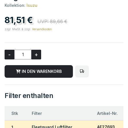
Kollektion:
Isuzu
81,51 €
UVP: 89,66 €
zzgl. MwSt. & zzgl.
Versandkosten
-
+
IN DEN WARENKORB
Filter enthalten
Stk
Filter
Artikel-Nr.
Fleetguard Luftfilter
AF27693
1