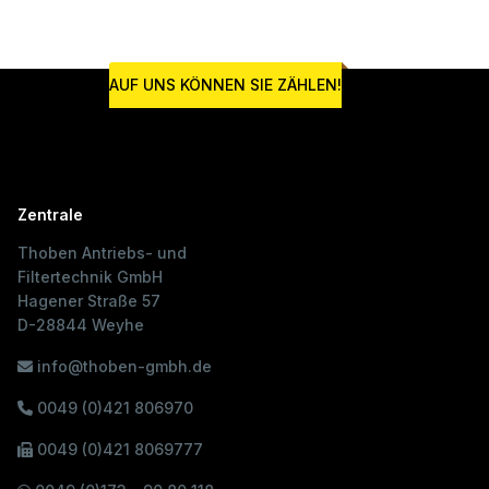
AUF UNS KÖNNEN SIE ZÄHLEN!
Zentrale
Thoben Antriebs- und
Filtertechnik GmbH
Hagener Straße 57
D-28844 Weyhe
info@thoben-gmbh.de
0049 (0)421 806970
0049 (0)421 8069777